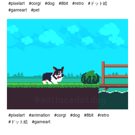
#pixelart
#corgi
#dog
#8bit
#retro
#ドット絵
#gameart
#pet
#pixelart
#animation
#corgi
#dog
#8bit
#retro
#ドット絵
#gameart