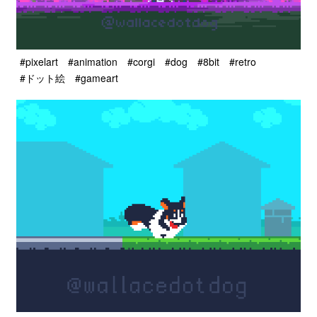
#pixelart
#animation
#corgi
#dog
#8bit
#retro
#ドット絵
#gameart