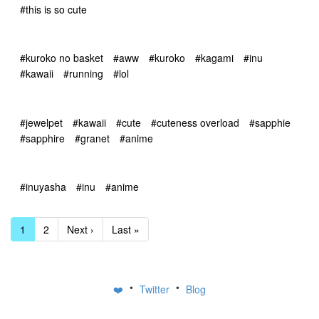
#this is so cute
#kuroko no basket
#aww
#kuroko
#kagami
#inu
#kawaii
#running
#lol
#jewelpet
#kawaii
#cute
#cuteness overload
#sapphie
#sapphire
#granet
#anime
#inuyasha
#inu
#anime
1
2
Next ›
Last »
•
•
❤️
Twitter
Blog