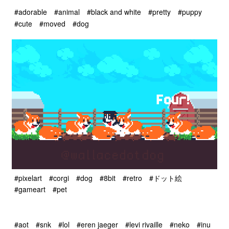
#adorable
#animal
#black and white
#pretty
#puppy
#cute
#moved
#dog
#pixelart
#corgi
#dog
#8bit
#retro
#ドット絵
#gameart
#pet
#aot
#snk
#lol
#eren jaeger
#levi rivaille
#neko
#inu