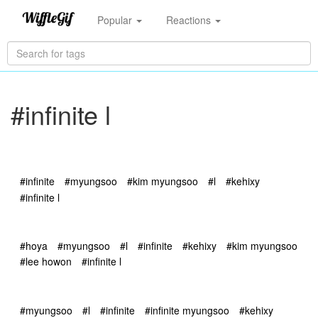
Popular
Reactions
#infinite l
#infinite
#myungsoo
#kim myungsoo
#l
#kehixy
#infinite l
#hoya
#myungsoo
#l
#infinite
#kehixy
#kim myungsoo
#lee howon
#infinite l
#myungsoo
#l
#infinite
#infinite myungsoo
#kehixy