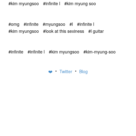
#kim myungsoo
#infinite l
#kim myung soo
#omg
#infinite
#myungsoo
#l
#infinite l
#kim myungsoo
#look at this sexiness
#l guitar
#infinite
#infinite l
#kim myungsoo
#kim-myung-soo
•
•
❤️
Twitter
Blog