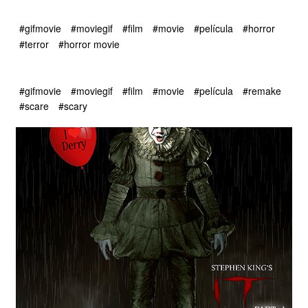
#gifmovie
#moviegif
#film
#movie
#película
#horror
#terror
#horror movie
#gifmovie
#moviegif
#film
#movie
#película
#remake
#scare
#scary