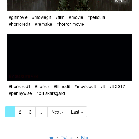
#gifmovie
#moviegif
#film
#movie
#película
#horroredit
#remake
#horror movie
#horroredit
#horror
#filmedit
#movieedit
#it
#it 2017
#pennywise
#bill skarsgård
1
2
3
…
Next ›
Last »
•
•
❤️
Twitter
Blog