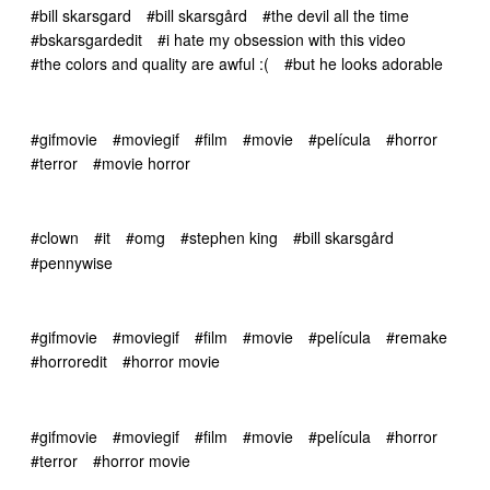
#bill skarsgard
#bill skarsgård
#the devil all the time
#bskarsgardedit
#i hate my obsession with this video
#the colors and quality are awful :(
#but he looks adorable
#gifmovie
#moviegif
#film
#movie
#película
#horror
#terror
#movie horror
#clown
#it
#omg
#stephen king
#bill skarsgård
#pennywise
#gifmovie
#moviegif
#film
#movie
#película
#remake
#horroredit
#horror movie
#gifmovie
#moviegif
#film
#movie
#película
#horror
#terror
#horror movie