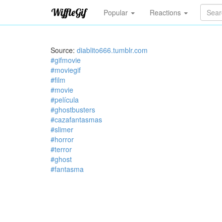
Popular
Reactions
Source:
diablito666.tumblr.com
#gifmovie
#moviegif
#film
#movie
#película
#ghostbusters
#cazafantasmas
#slimer
#horror
#terror
#ghost
#fantasma